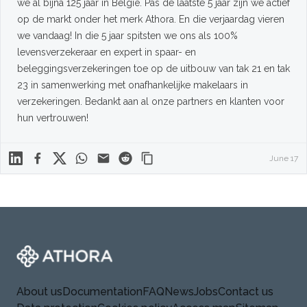
we al bijna 125 jaar in België. Pas de laatste 5 jaar zijn we actief
op de markt onder het merk Athora. En die verjaardag vieren
we vandaag! In die 5 jaar spitsten we ons als 100%
levensverzekeraar en expert in spaar- en
beleggingsverzekeringen toe op de uitbouw van tak 21 en tak
23 in samenwerking met onafhankelijke makelaars in
verzekeringen. Bedankt aan al onze partners en klanten voor
hun vertrouwen!
Linkedin
Facebook
X
WhatsApp
Mail
Reddit
June 17
Footer
Athora
About us
Documentation
FAQ
News
Jobs
Contact us