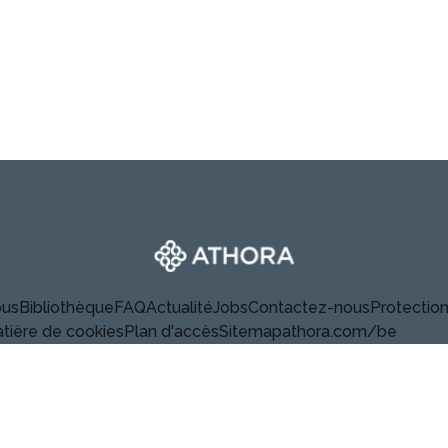
Athora
ous
Bibliothèque
FAQ
Actualité
Jobs
Contactez-nous
Protectio
atière de cookies
Plan d'accès
Sitemap
athora.com/be
Linkedin