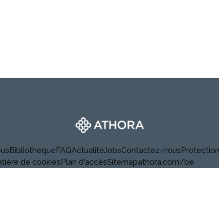
Athora
ous
Bibliothèque
FAQ
Actualité
Jobs
Contactez-nous
Protectio
atière de cookies
Plan d'accès
Sitemap
athora.com/be
Linkedin