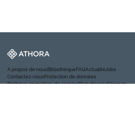
Footer
Athora
A propos de nous
Bibliothèque
FAQ
Actualité
Jobs
Contactez-nous
Protection de données
Politique en matière de cookies
Plan d'accès
Sitemap
athora.com/be
Linkedin
© 2026 Athora. Tous droits réservés.